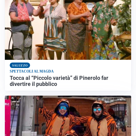
SALUZZO
SPETTACOLI AL MAGDA
Tocca al “Piccolo varietà” di Pinerolo far
divertire il pubblico