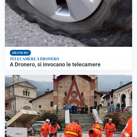
DRONERO
TELECAMERE A DRONERO
A Dronero, si invocano le telecamere