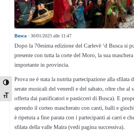
Busca
· 30/01/2025 alle 11:47
Dopo la 70esima edizione del Carlevè ‘d Busca si p
presente con tutta la corte del Moro, la sua maschera
importante in provincia.
Prova ne è stata la nutrita partecipazione alla sfilata d
Toggle High Contrast
serate musicali del venerdì e del sabato, oltre che 
Toggle Font size
offerta dai panificatori e pasticceri di Busca). E pro
aprendo il corteo mascherato con canti, balli e gio
è ripetuta a fine parata con i partecipanti ai carri e
sfilata della valle Maira (vedi pagina successiva).