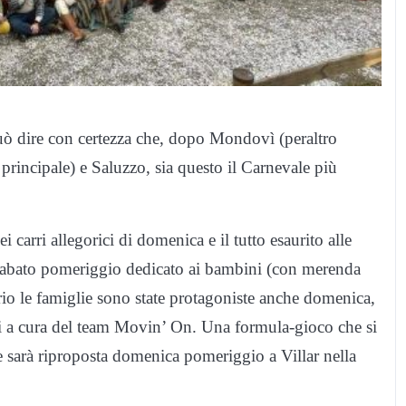
uò dire con certezza che, dopo Mondovì (peraltro
 principale) e Saluzzo, sia questo il Carnevale più
ei carri allegorici di domenica e il tutto esaurito alle
al sabato pomeriggio dedicato ai bambini (con merenda
prio le famiglie sono state protagoniste anche domenica,
chi a cura del team Movin’ On. Una formula-gioco che si
 che sarà riproposta domenica pomeriggio a Villar nella