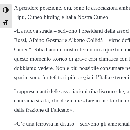
A prendere posizione, ora, sono le associazioni am
Toggle High Contrast
Lipu, Cuneo birding e Italia Nostra Cuneo.
Toggle Font size
«La nuova strada – scrivono i presidenti delle asso
Rossi, Albino Gosmar e Alberto Collidà – viene defini
Cuneo”. Ribadiamo il nostro fermo no a questo enne
questo momento storico di grave crisi climatica con 
dobbiamo vedere. Non è più possibile consumare nep
sparire sono frutteti tra i più pregiati d’Italia e terren
I rappresentanti delle associazioni ribadiscono che, a
ennesima strada, che dovrebbe «fare in modo che i ca
della frazione di Falicetto».
«C’è una ferrovia in disuso – scrivono gli ambientalis