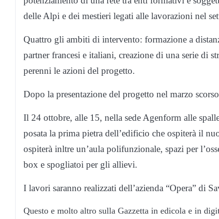
potenziamento di una rete tra enti formativi e soggett
delle Alpi e dei mestieri legati alle lavorazioni nel se
Quattro gli ambiti di intervento: formazione a distanz
partner francesi e italiani, creazione di una serie di s
perenni le azioni del progetto.
Dopo la presentazione del progetto nel marzo scorso
Il 24 ottobre, alle 15, nella sede Agenform alle spall
posata la prima pietra dell’edificio che ospiterà il nu
ospiterà inltre un’aula polifunzionale, spazi per l’os
box e spogliatoi per gli allievi.
I lavori saranno realizzati dell’azienda “Opera” di Sa
Questo e molto altro sulla Gazzetta in edicola e in digi