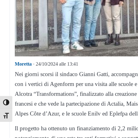
Moretta
· 24/10/2024 alle 13:41
Nei giorni scorsi il sindaco Gianni Gatti, accompagna
con i vertici di Agenform per una visita alle scuole e 
Alcotra “Transformations”, finalizzato alla creazione d
francesi e che vede la partecipazione di Actalia, M
Toggle High Contrast
Alpes Côte d’Azur, e le scuole Enilv ed Eplefpa de
Toggle Font size
Il progetto ha ottenuto un finanziamento di 2,2 milio