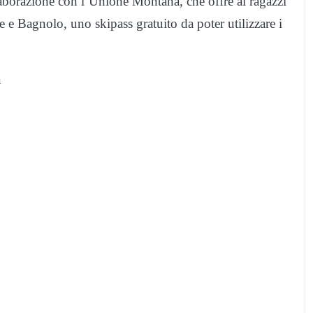
laborazione con l’Unione Montana, che offre ai ragazzi
 e Bagnolo, uno skipass gratuito da poter utilizzare i
a