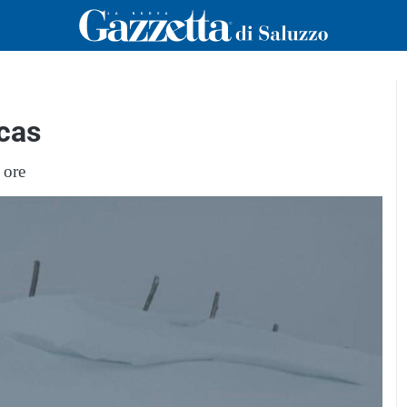
ucas
 ore