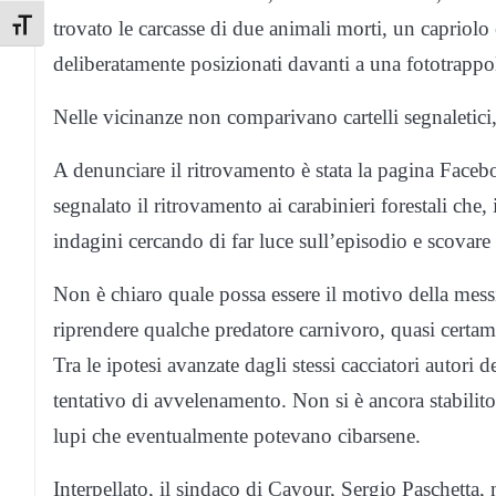
trovato le carcasse di due animali morti, un capriolo
Toggle Font size
deliberatamente posizionati davanti a una fototrappol
Nelle vicinanze non comparivano cartelli segnaletici
A denunciare il ritrovamento è stata la pagina Face
segnalato il ritrovamento ai carabinieri forestali che,
indagini cercando di far luce sull’episodio e scovare l
Non è chiaro quale possa essere il motivo della mess
riprendere qualche predatore carnivoro, quasi certamen
Tra le ipotesi avanzate dagli stessi cacciatori autori
tentativo di avvelenamento. Non si è ancora stabilito,
lupi che eventualmente potevano cibarsene.
Interpellato, il sindaco di Cavour, Sergio Paschetta