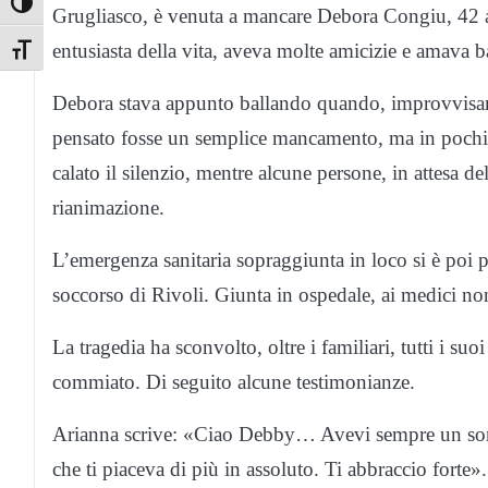
Toggle High Contrast
Grugliasco, è venuta a mancare Debora Congiu, 42 a
entusiasta della vita, aveva molte amicizie e amava ba
Toggle Font size
Debora stava appunto ballando quando, improvvisamen
pensato fosse un semplice mancamento, ma in pochi m
calato il silenzio, mentre alcune persone, in attesa d
rianimazione.
L’emergenza sanitaria sopraggiunta in loco si è poi p
soccorso di Rivoli. Giunta in ospedale, ai medici non
La tragedia ha sconvolto, oltre i familiari, tutti i s
commiato. Di seguito alcune testimonianze.
Arianna scrive: «Ciao Debby… Avevi sempre un sorris
che ti piaceva di più in assoluto. Ti abbraccio forte».