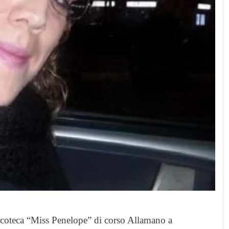
discoteca “Miss Penelope” di corso Allamano a