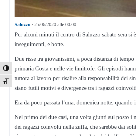
Saluzzo
· 25/06/2020 alle 00:00
Per alcuni minuti il centro di Saluzzo sabato sera si 
inseguimenti, e botte.
Due risse tra giovanissimi, a poca distanza di tempo l’
primaria Costa e nelle vie limitrofe. Gli episodi han
Toggle High Contrast
tuttora al lavoro per risalire alla responsabilità dei 
Toggle Font size
siano futili motivi e divergenze tra i ragazzi coinvolti
Era da poco passata l’una, domenica notte, quando i c
Nel primo dei due casi, una volta giunti sul posto i 
dei ragazzi coinvolti nella zuffa, che sarebbe dai sol