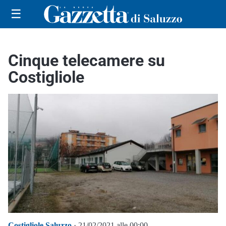
☰
Cinque telecamere su
Costigliole
Costigliole Saluzzo
· 21/02/2021 alle 00:00