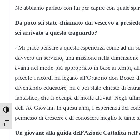
Ne abbiamo parlato con lui per capire con quale spirit
Da poco sei stato chiamato dal vescovo a presiede
sei arrivato a questo traguardo?
«Mi piace pensare a questa esperienza come ad un se
davvero un servizio, una missione nella dimensione d
avanti nel modo più appropriato in base ai tempi, alle
piccolo i ricordi mi legano all’Oratorio don Bosco d
diventando educatore, mi è poi stato chiesto di entra
fantastico, che si occupa di molte attività. Negli ul
dell’Ac Giovani. In questi anni, l’esperienza del co
Toggle High Contrast
permesso di crescere e di conoscere meglio le tante s
Toggle Font size
Un giovane alla guida dell’Azione Cattolica nell