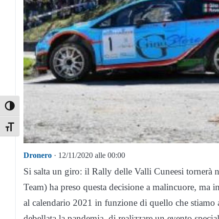
Toggle High Contrast
Toggle Font size
Dronero
· 12/11/2020 alle 00:00
Si salta un giro: il Rally delle Valli Cuneesi torner
Team) ha preso questa decisione a malincuore, ma i
al calendario 2021 in funzione di quello che stiamo
debellata la pandemia, di realizzare un evento specia