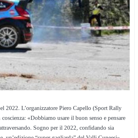
à nel 2022. L’organizzatore Piero Capello (Sport Rally
n coscienza: «Dobbiamo usare il buon senso e pensare
 attraversando. Sogno per il 2022, confidando sia
le, un’edizione “super gagliarda” del Valli Cuneesi».