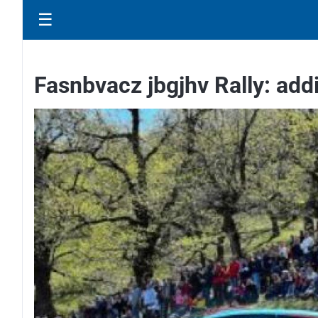
☰
Fasnbvacz jbgjhv Rally: addi