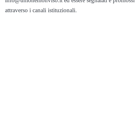
info@unionemonviso.it ed essere segnalati e promossi
attraverso i canali istituzionali.