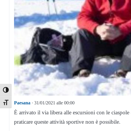
Toggle High Contrast
Paesana
· 31/01/2021 alle 00:00
Toggle Font size
È arrivato il via libera alle escursioni con le ciaspo
praticare queste attività sportive non è possibile.