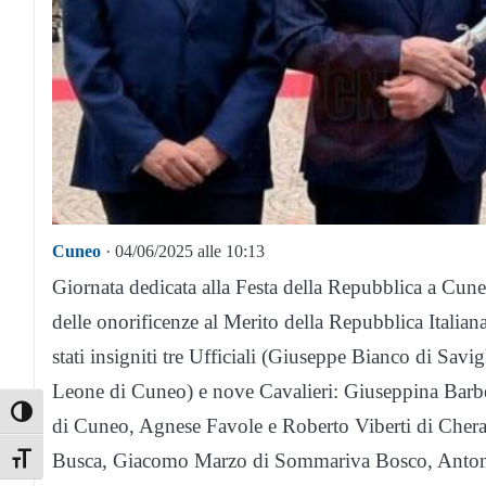
Cuneo
· 04/06/2025 alle 10:13
Giornata dedicata alla Festa della Repubblica a Cune
delle onorificenze al Merito della Repubblica Italiana
stati insigniti tre Ufficiali (Giuseppe Bianco di Sa
Leone di Cuneo) e nove Cavalieri: Giuseppina Barb
Toggle High Contrast
di Cuneo, Agnese Favole e Roberto Viberti di Cheras
Busca, Giacomo Marzo di Sommariva Bosco, Anton
Toggle Font size