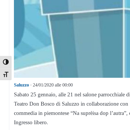
Toggle High Contrast
Toggle Font size
Saluzzo
· 24/01/2020 alle 00:00
Sabato 25 gennaio, alle 21 nel salone parrocchiale 
Teatro Don Bosco di Saluzzo in collaborazione con 
commedia in piemontese “Na suprèisa dop l’autra”, 
Ingresso libero.