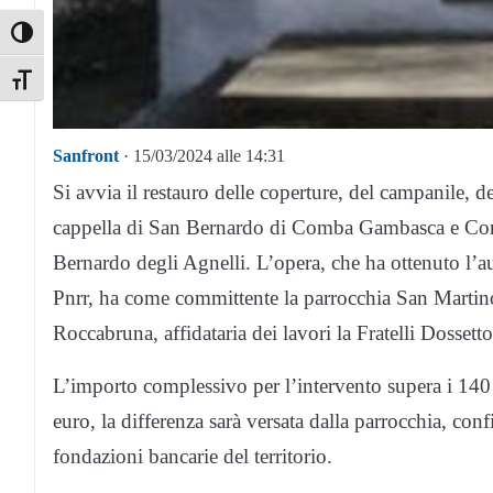
Toggle High Contrast
Toggle Font size
Sanfront
· 15/03/2024 alle 14:31
Si avvia il restauro delle coperture, del campanile, del
cappella di San Bernardo di Comba Gambasca e C
Bernardo degli Agnelli. L’opera, che ha ottenuto l’a
Pnrr, ha come committente la parrocchia San Martino
Roccabruna, affidataria dei lavori la Fratelli Dosse
L’importo complessivo per l’intervento supera i 140 
euro, la differenza sarà versata dalla parrocchia, co
fondazioni bancarie del territorio.