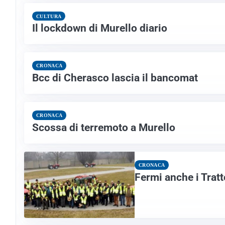
CULTURA
Il lockdown di Murello diario
CRONACA
Bcc di Cherasco lascia il bancomat
CRONACA
Scossa di terremoto a Murello
CRONACA
Fermi anche i Tratt