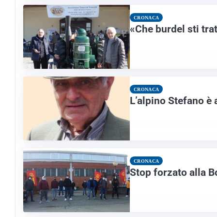
CRONACA
«Che burdel sti tr
CRONACA
L’alpino Stefano è 
CRONACA
Stop forzato alla 