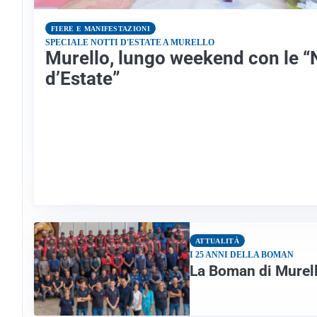
FIERE E MANIFESTAZIONI
SPECIALE NOTTI D'ESTATE A MURELLO
Murello, lungo weekend con le “N
d’Estate”
ATTUALITÀ
I 25 ANNI DELLA BOMAN
La Boman di Murell