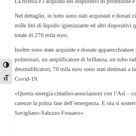
La ricerca e l’acquisto dei dispositivi di protezione è 
Nel dettaglio, in tutto sono stati acquistati e donati 
mille litri di liquido igienizzante ed altri dispositivi 
totale di 270 mila euro.
Inoltre sono state acquisite e donate apparecchiature
polmonari, un amplificatore di brillanza, un tubo radi
Toggle High Contrast
deumidificatori; 70 mila euro sono stati destinati a l
Covid-19.
Toggle Font size
«Questa sinergia cittadini-associazioni con l’Asl – c
carenze la prima fase dell’emergenza. E ora si sosterr
Savigliano-Saluzzo-Fossano».