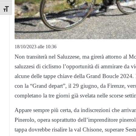
Toggle Font size
18/10/2023 alle 10:36
Non transiterà nel Saluzzese, ma girerà attorno al Mo
saluzzesi di ciclismo l’opportunità di ammirare da v
alcune delle tappe chiave della Grand Boucle 2024. L’
con la “Grand depart”, il 29 giugno, da Firenze, ve
completano la tre giorni già svelata nelle scorse sett
Appare sempre più certa, da indiscrezioni che arrivano
Pinerolo, opera soprattutto dell’imprenditore pinerol
tappa dovrebbe risalire la val Chisone, superare Sest