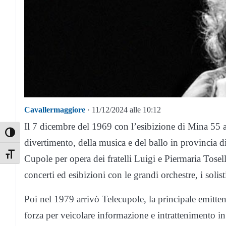
Cavallermaggiore
· 11/12/2024 alle 10:12
Il 7 dicembre del 1969 con l’esibizione di Mina 55 
Toggle High Contrast
divertimento, della musica e del ballo in provincia
Toggle Font size
Cupole per opera dei fratelli Luigi e Piermaria Tosel
concerti ed esibizioni con le grandi orchestre, i soli
Poi nel 1979 arrivò Telecupole, la principale emittent
forza per veicolare informazione e intrattenimento i