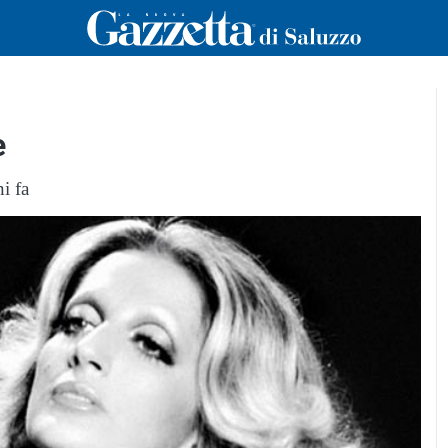
e
i fa