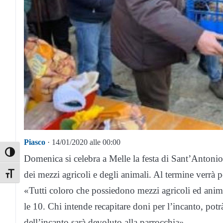
Piasco
· 14/01/2020 alle 00:00
Toggle High Contrast
Domenica si celebra a Melle la festa di Sant’Antonio
dei mezzi agricoli e degli animali. Al termine verrà p
Toggle Font size
«Tutti coloro che possiedono mezzi agricoli ed animali
le 10. Chi intende recapitare doni per l’incanto, potrà
dell’incanto sarà devoluto alla parrocchia».