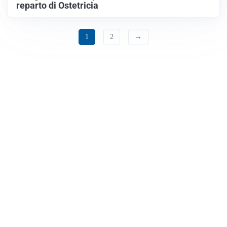
reparto di Ostetricia
1
2
→